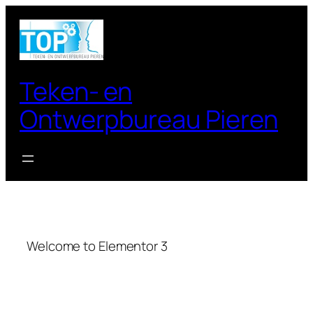
Teken- en
Ontwerpbureau Pieren
Welcome to Elementor 3